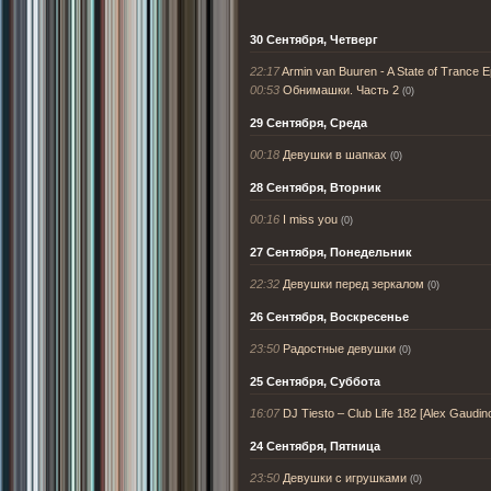
30 Сентября, Четверг
22:17
Armin van Buuren - A State of Trance 
00:53
Обнимашки. Часть 2
(0)
29 Сентября, Среда
00:18
Девушки в шапках
(0)
28 Сентября, Вторник
00:16
I miss you
(0)
27 Сентября, Понедельник
22:32
Девушки перед зеркалом
(0)
26 Сентября, Воскресенье
23:50
Радостные девушки
(0)
25 Сентября, Суббота
16:07
DJ Tiesto – Club Life 182 [Alex Gaudin
24 Сентября, Пятница
23:50
Девушки с игрушками
(0)