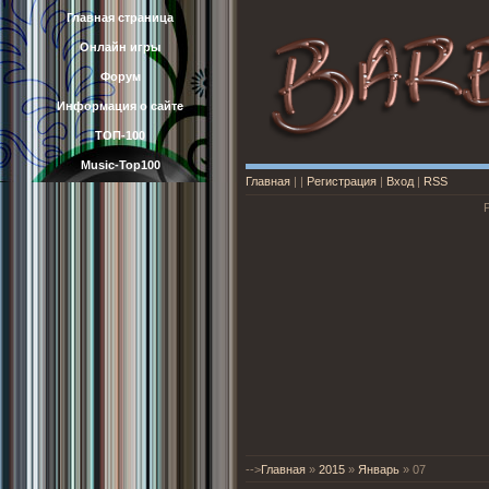
Главная страница
Онлайн игры
Форум
Информация о сайте
ТОП-100
Music-Top100
Главная
|
|
Регистрация
|
Вход
|
RSS
-->
Главная
»
2015
»
Январь
»
07