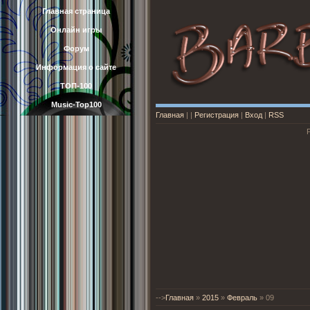
Главная страница
Онлайн игры
Форум
Информация о сайте
ТОП-100
Music-Top100
Главная
|
|
Регистрация
|
Вход
|
RSS
-->
Главная
»
2015
»
Февраль
»
09