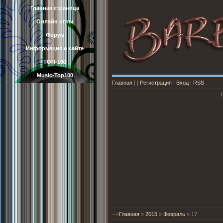
Главная страница
Онлайн игры
Форум
Информация о сайте
ТОП-100
Music-Top100
Главная
|
|
Регистрация
|
Вход
|
RSS
-->
Главная
»
2015
»
Февраль
»
17