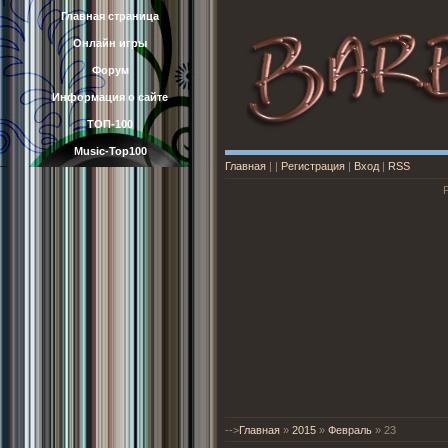
Главная страница
Онлайн игры
Форум
Информация о сайте
ТОП-100
Music-Top100
Главная
|
|
Регистрация
|
Вход
|
RSS
-->
Главная
»
2015
»
Февраль
»
23