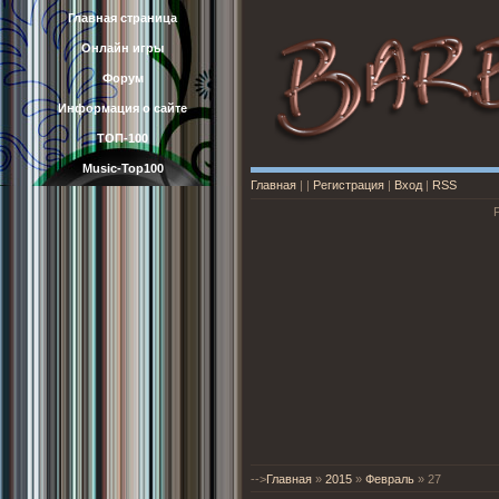
Главная страница
Онлайн игры
Форум
Информация о сайте
ТОП-100
Music-Top100
Главная
|
|
Регистрация
|
Вход
|
RSS
-->
Главная
»
2015
»
Февраль
»
27