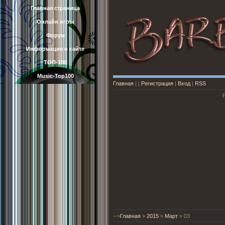
Главная страница
Онлайн игры
Форум
Информация о сайте
ТОП-100
Music-Top100
Главная
|
|
Регистрация
|
Вход
|
RSS
-->
Главная
»
2015
»
Март
»
03