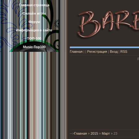
Главная страница
Онлайн игры
Форум
Информация о сайте
ТОП-100
Music-Top100
Главная
|
|
Регистрация
|
Вход
|
RSS
-->
Главная
»
2015
»
Март
»
23