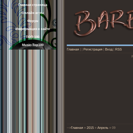
Главная страница
Онлайн игры
Форум
Информация о сайте
ТОП-100
Music-Top100
Главная
|
|
Регистрация
|
Вход
|
RSS
-->
Главная
»
2015
»
Апрель
»
09