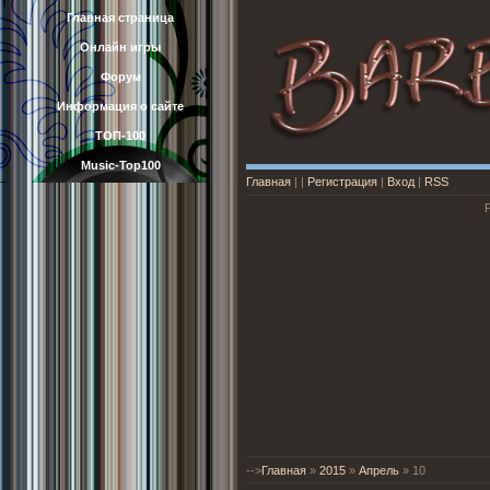
Главная страница
Онлайн игры
Форум
Информация о сайте
ТОП-100
Music-Top100
Главная
|
|
Регистрация
|
Вход
|
RSS
-->
Главная
»
2015
»
Апрель
»
10