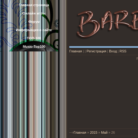
Главная страница
Онлайн игры
Форум
Информация о сайте
ТОП-100
Music-Top100
Главная
|
|
Регистрация
|
Вход
|
RSS
-->
Главная
»
2015
»
Май
»
26