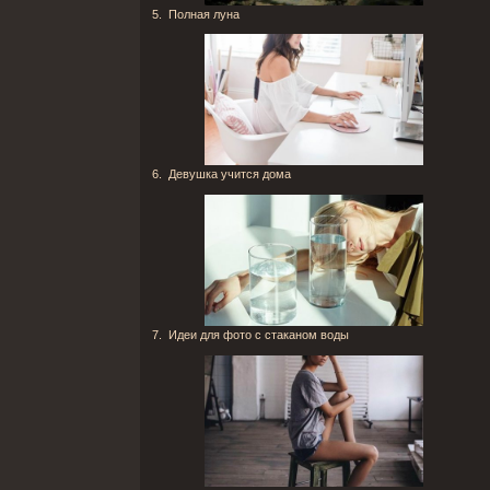
5. Полная луна
6. Девушка учится дома
7. Идеи для фото с стаканом воды