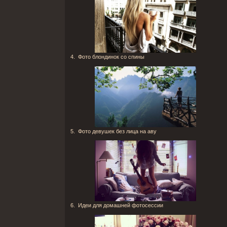
4. Фото блондинок со спины
5. Фото девушек без лица на аву
6. Идеи для домашней фотосессии