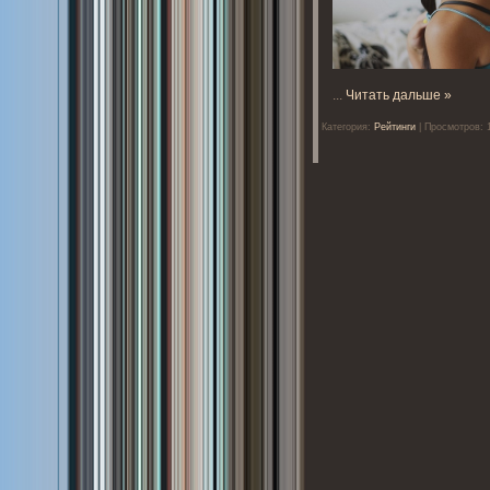
...
Читать дальше »
Категория:
Рейтинги
| Просмотров: 1