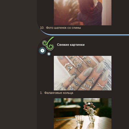
10. Фото шатенок со спины
Свежие картинки
1. Фаланговые кольца