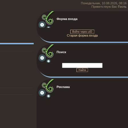
Понедельник, 10.08.2026, 08:16
Приветствую Вас
Гость
Форма входа
Войти через uID
Старая форма входа
Поиск
Реклама