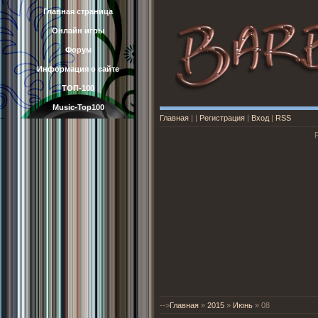
Главная страница
Онлайн игры
Форум
Информация о сайте
ТОП-100
Music-Top100
Главная
|
|
Регистрация
|
Вход
|
RSS
-->
Главная
»
2015
»
Июнь
»
08