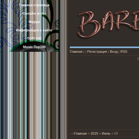
Главная страница
Онлайн игры
Форум
Информация о сайте
ТОП-100
Music-Top100
Главная
|
|
Регистрация
|
Вход
|
RSS
-->
Главная
»
2015
»
Июль
»
09