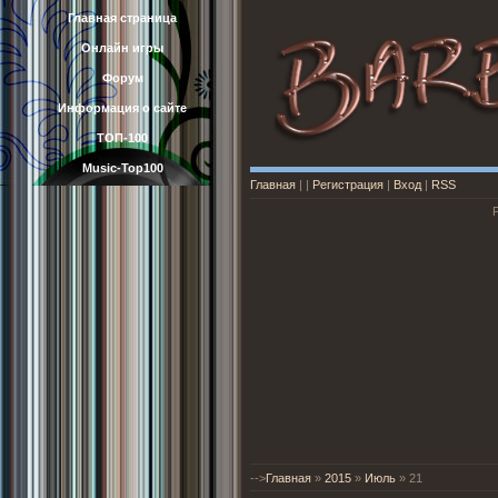
Главная страница
Онлайн игры
Форум
Информация о сайте
ТОП-100
Music-Top100
Главная
|
|
Регистрация
|
Вход
|
RSS
-->
Главная
»
2015
»
Июль
»
21