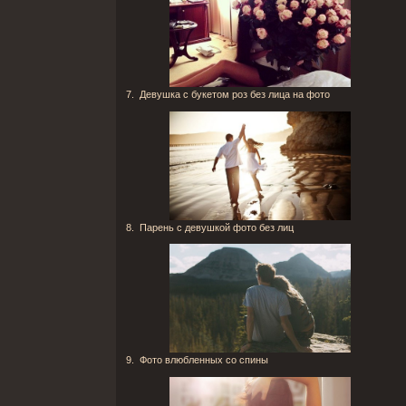
7. Девушка с букетом роз без лица на фото
8. Парень с девушкой фото без лиц
9. Фото влюбленных со спины