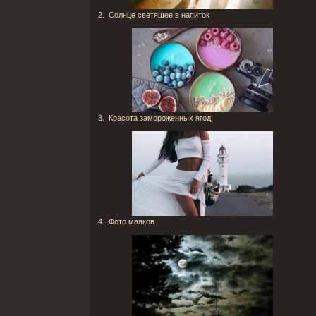
2. Солнце светящее в напиток
3. Красота замороженных ягод
4. Фото маяков