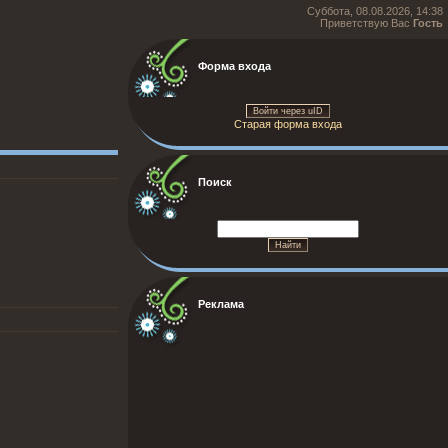
Суббота, 08.08.2026, 14:38
Приветствую Вас
Гость
Форма входа
Войти через uID
Старая форма входа
Поиск
Реклама