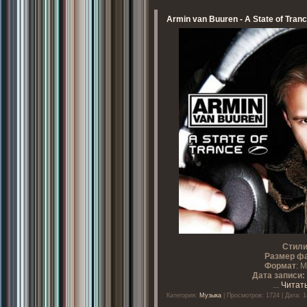
Armin van Buuren - A State of Tran
Стил
Размер ф
Формат
: 
Дата записи:
...
Читат
Категория:
Музыка
| Просмотров: 1724 | Дата: 1