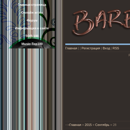
Главная страница
Онлайн игры
Форум
Информация о сайте
ТОП-100
Music-Top100
Главная
|
|
Регистрация
|
Вход
|
RSS
-->
Главная
»
2015
»
Сентябрь
»
28