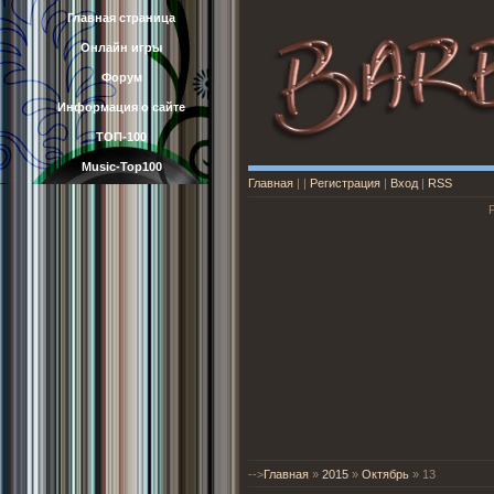
Главная страница
Онлайн игры
Форум
Информация о сайте
ТОП-100
Music-Top100
Главная
|
|
Регистрация
|
Вход
|
RSS
-->
Главная
»
2015
»
Октябрь
»
13