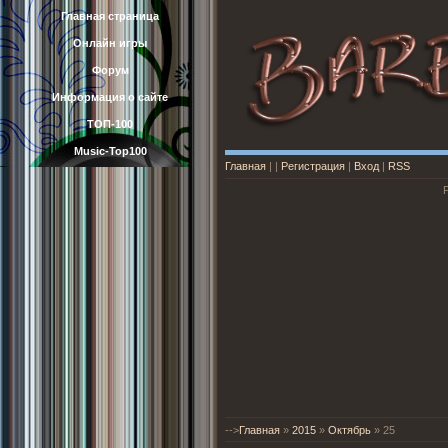
Главная страница
Онлайн игры
Форум
Информация о сайте
ТОП-100
Music-Top100
Главная
|
|
Регистрация
|
Вход
|
RSS
-->
Главная
»
2015
»
Октябрь
»
25