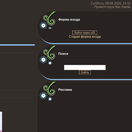
Суббота, 08.08.2026, 14:11
Приветствую Вас
Гость
Форма входа
Войти через uID
Старая форма входа
Поиск
Реклама