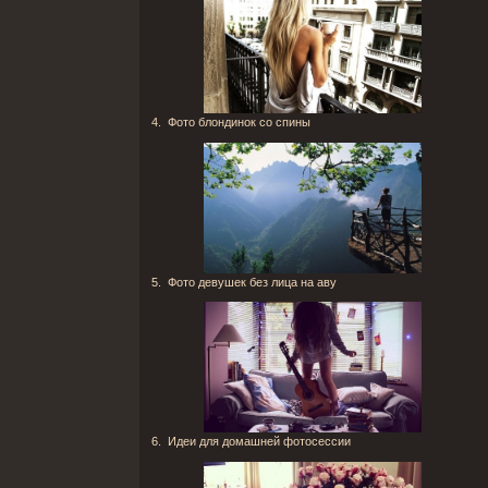
4. Фото блондинок со спины
5. Фото девушек без лица на аву
6. Идеи для домашней фотосессии