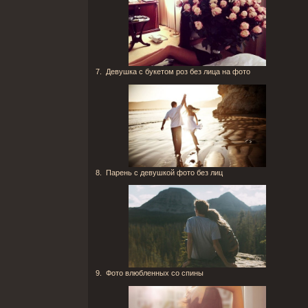
7. Девушка с букетом роз без лица на фото
8. Парень с девушкой фото без лиц
9. Фото влюбленных со спины