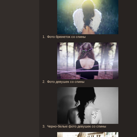
1. Фото брюнеток со спины
2. Фото девушек со спины
3. Черно-белые фото девушек со спины