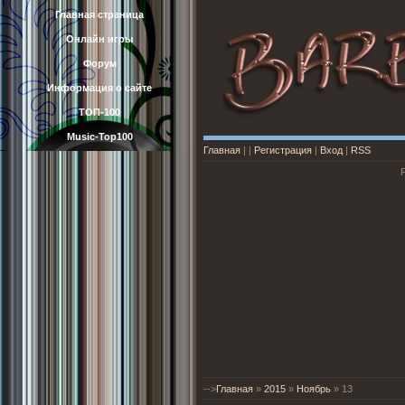
Главная страница
Онлайн игры
Форум
Информация о сайте
ТОП-100
Music-Top100
Главная
|
|
Регистрация
|
Вход
|
RSS
-->
Главная
»
2015
»
Ноябрь
»
13