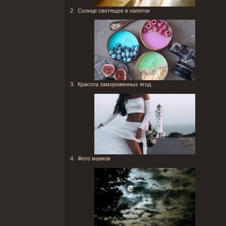
2. Солнце светящее в напиток
3. Красота замороженных ягод
4. Фото маяков