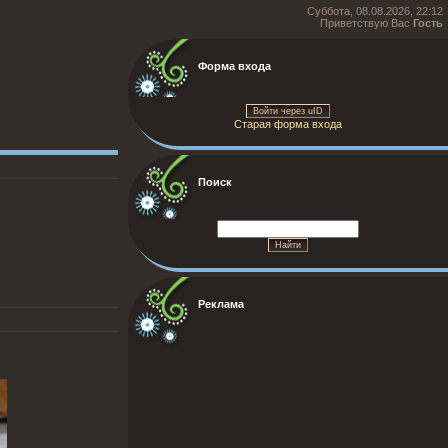
Суббота, 08.08.2026, 22:12
Приветствую Вас
Гость
Форма входа
Войти через uID
Старая форма входа
Поиск
Реклама