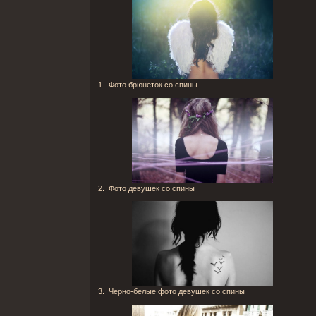
1. Фото брюнеток со спины
2. Фото девушек со спины
3. Черно-белые фото девушек со спины