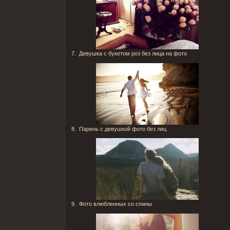
7. Девушка с букетом роз без лица на фото
8. Парень с девушкой фото без лиц
9. Фото влюбленных со спины