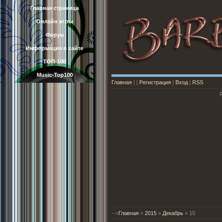
Главная страница
Онлайн игры
Форум
Информация о сайте
ТОП-100
Music-Top100
Главная
|
|
Регистрация
|
Вход
|
RSS
-->
Главная
»
2015
»
Декабрь
»
15