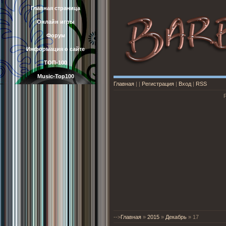
Главная страница
Онлайн игры
Форум
Информация о сайте
ТОП-100
Music-Top100
Главная
|
|
Регистрация
|
Вход
|
RSS
-->
Главная
»
2015
»
Декабрь
»
17