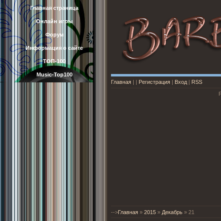
Главная страница
Онлайн игры
Форум
Информация о сайте
ТОП-100
Music-Top100
Главная
|
|
Регистрация
|
Вход
|
RSS
-->
Главная
»
2015
»
Декабрь
»
21