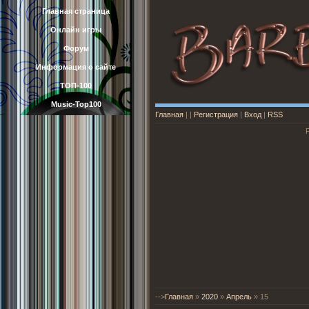
Главная страница
Онлайн игры
Форум
Информация о сайте
ТОП-100
Music-Top100
Главная
|
|
Регистрация
|
Вход
|
RSS
-->
Главная
»
2020
»
Апрель
»
15