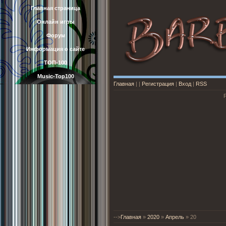
Главная страница
Онлайн игры
Форум
Информация о сайте
ТОП-100
Music-Top100
Главная
|
|
Регистрация
|
Вход
|
RSS
-->
Главная
»
2020
»
Апрель
»
20