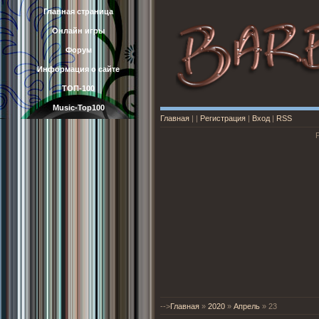
Главная страница
Онлайн игры
Форум
Информация о сайте
ТОП-100
Music-Top100
Главная
|
|
Регистрация
|
Вход
|
RSS
-->
Главная
»
2020
»
Апрель
»
23