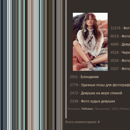
11379 -
Фот
8019 -
Фото
4895 -
Деву
4526 -
Черн
3534 -
Фото
3337 -
Фото
2911 -
Блондинки
2779 -
Удачные позы для фотограф
2472 -
Девушка на море спиной
2338 -
Фото худых девушек
Категория
:
Рейтинги
|
Просмотров
: 1020 |
Рейтинг
Всего комментариев
:
0