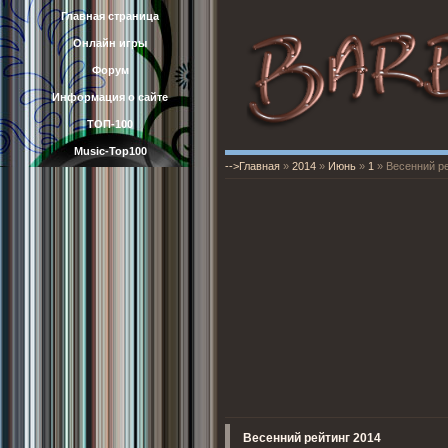
Главная страница
Онлайн игры
Форум
Информация о сайте
ТОП-100
Music-Top100
-->
Главная
»
2014
»
Июнь
»
1
» Весенний ре
Весенний рейтинг 2014