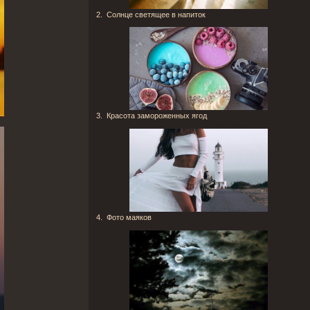
2. Солнце светящее в напиток
3. Красота замороженных ягод
4. Фото маяков