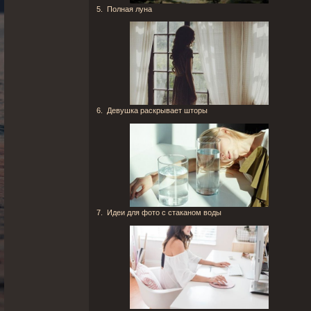
5. Полная луна
6. Девушка раскрывает шторы
7. Идеи для фото с стаканом воды